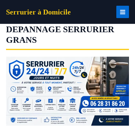
Aller
Serrurier à Domicile
au
contenu
DEPANNAGE SERRURIER
GRANS