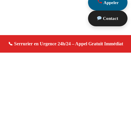
Appeler
Contact
À propos serrurier domicile
serrurier domicile — Serrurier à Mollèges — Urgence
serrurerie, dépannage rapide, devis gratuit immédiat.
Adresse : Mollèges 13940