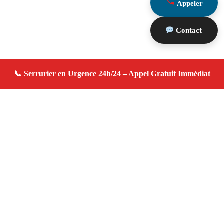
Appeler
Contact
À propos serrurier domicile
serrurier domicile — Serrurier à Maillane — Urgence
serrurerie, dépannage rapide, devis gratuit immédiat.
Adresse : Maillane 13910