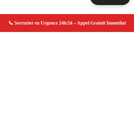
À propos serrurier domicile
serrurier domicile — Serrurier à Le Tholonet — Urgence
serrurerie, dépannage rapide, devis gratuit immédiat.
Adresse : Le Tholonet 13100
Téléphone :
06 28 31 86 20
Horaires :