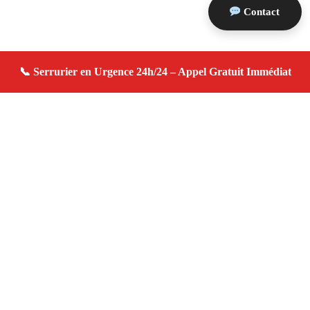
Contact
À propos serrurier domicile
serrurier domicile — Serrurier Marseille 13006 —
Intervention express, ouverture de porte, changement de
serrure 24h/7j.
Adresse : Marseille 13006
Téléphone :
06 28 31 86 20