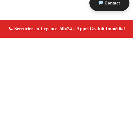
Contact
À propos serrurier domicile
serrurier domicile — Serrurier à Graveson — Urgence
serrurerie, dépannage rapide, devis gratuit immédiat.
Adresse : Graveson 13690
Téléphone :
06 28 31 86 20