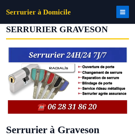
Aller
Serrurier à Domicile
au
contenu
SERRURIER GRAVESON
Serrurier à Graveson