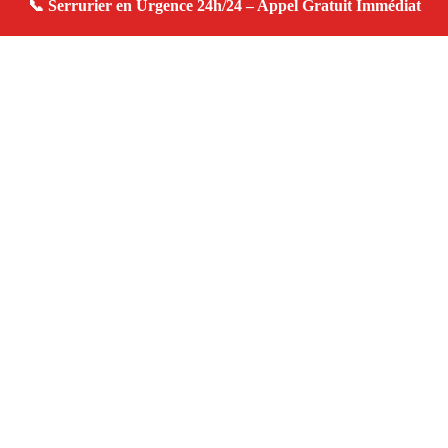
À propos serrurier domicile
serrurier domicile — Serrurier à Cabannes — Urgence
serrurerie, dépannage rapide, devis gratuit immédiat.
Adresse : Cabannes 13440
Téléphone :
06 28 31 86 20
Horaires :
24h/24, 7j/7