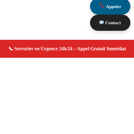
Appeler
Contact
À propos serrurier domicile
serrurier domicile — Serrurier à Géménos — Urgence
serrurerie, dépannage rapide, devis gratuit immédiat.
Adresse : Géménos 13420