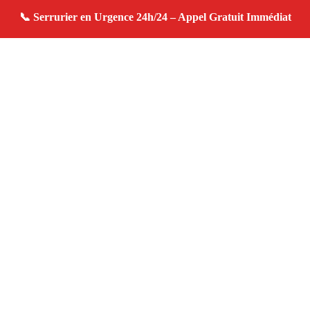
À propos serrurier domicile
serrurier domicile — Serrurier à Cassis — Urgence
serrurerie, dépannage rapide, devis gratuit immédiat.
Adresse : Cassis 13260
Téléphone :
06 28 31 86 20
Horaires :
24h/24, 7j/7