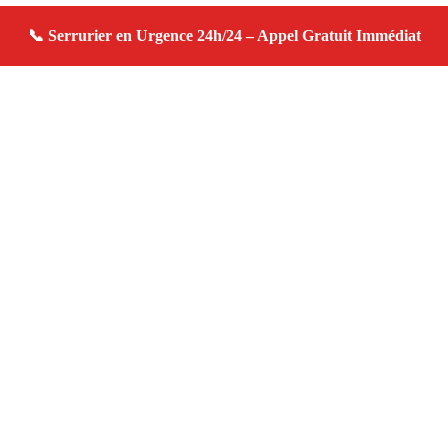
À propos serrurier domicile
serrurier domicile — Serrurier à Mouriès — Urgence
serrurerie, dépannage rapide, devis gratuit immédiat.
Adresse : Mouriès 13890
Téléphone :
06 28 31 86 20
Horaires :
24h/24, 7j/7