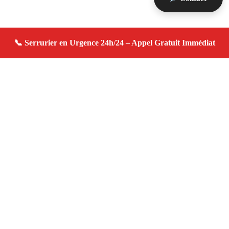
À propos serrurier domicile
serrurier domicile — Serrurier à Ventabren — Urgence
serrurerie, dépannage rapide, devis gratuit immédiat.
Adresse : Ventabren 13122
Téléphone :
06 28 31 86 20
Horaires :